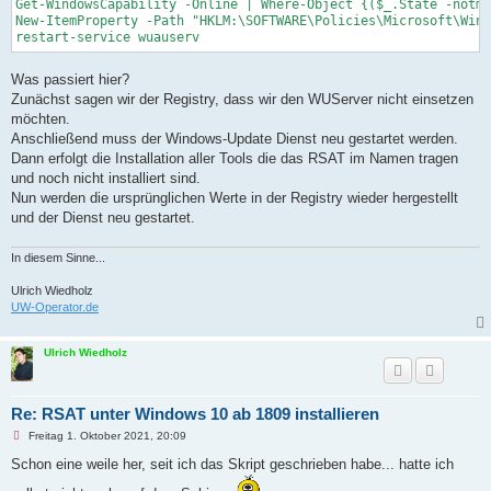
Ö
Get-WindowsCapability -Online | Where-Object {($_.State -notma
t
r
New-ItemProperty -Path "HKLM:\SOFTWARE\Policies\Microsoft\Wind
S
a
restart-service wuauserv
g
T
m
Was passiert hier?
Zunächst sagen wir der Registry, dass wir den WUServer nicht einsetzen
a
möchten.
r
Anschließend muss der Windows-Update Dienst neu gestartet werden.
k
Dann erfolgt die Installation aller Tools die das RSAT im Namen tragen
i
und noch nicht installiert sind.
Nun werden die ursprünglichen Werte in der Registry wieder hergestellt
e
und der Dienst neu gestartet.
r
t
In diesem Sinne...
Ulrich Wiedholz
UW-Operator.de
Ulrich Wiedholz
Re: RSAT unter Windows 10 ab 1809 installieren
U
Freitag 1. Oktober 2021, 20:09
n
g
Schon eine weile her, seit ich das Skript geschrieben habe... hatte ich
e
l