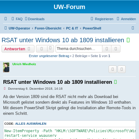
UW-Forum
FAQ
Downloads
Registrieren
Anmelden
S
UW-Operator
Foren-Übersicht
PC & IT
PowerShell
u
T
RSAT unter Windows 10 ab 1809 installieren
c
h
Suche
Erweiterte
Antworten
h
e
Erster ungelesener Beitrag
• 2 Beiträge • Seite
1
von
1
e
m
Ulrich Wiedholz
a
i
RSAT unter Windows 10 ab 1809 installieren
s
t
U
Donnerstag 6. Dezember 2018, 14:16
n
a
g
Ab der Version 1809 sind die RSAT nicht mehr als Download bei
e
Microsoft gelistet sondern direkt als Features im Windows 10 enthalten.
l
l
e
Mit diesem PowerShell Skript gelingt die Installation aller Remote-Tools in
s
s
einem Schritt.
e
G
n
e
E
CODE:
ALLES AUSWÄHLEN
r
B
New-ItemProperty -Path "HKLM:\SOFTWARE\Policies\Microsoft\Wind
L
e
restart-service wuauserv

i