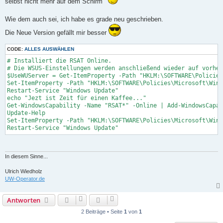
selbst nicht mehr auf dem Schirm
e
s
e
Wie dem auch sei, ich habe es grade neu geschrieben.
n
e
Die Neue Version gefällt mir besser
r
B
e
CODE:
ALLES AUSWÄHLEN
i
t
# Installiert die RSAT Online.

r
# Die WSUS-Einstellungen werden anschließend wieder auf vorher
a
$UseWUServer = Get-ItemProperty -Path "HKLM:\SOFTWARE\Policies
g
Set-ItemProperty -Path "HKLM:\SOFTWARE\Policies\Microsoft\Wind
Restart-Service "Windows Update"

echo "Jezt ist Zeit für einen Kaffee..."

Get-WindowsCapability -Name "RSAT*" -Online | Add-WindowsCapab
Update-Help

Set-ItemProperty -Path "HKLM:\SOFTWARE\Policies\Microsoft\Wind
Restart-Service "Windows Update"
In diesem Sinne...
Ulrich Wiedholz
UW-Operator.de
Antworten
2 Beiträge • Seite
1
von
1