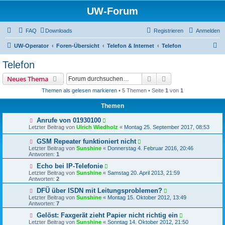
UW-Forum
FAQ
Downloads
Registrieren
Anmelden
S
UW-Operator
Foren-Übersicht
Telefon & Internet
Telefon
u
Telefon
c
Suche
Erweiterte Suche
Neues Thema
h
Themen als gelesen markieren
• 5 Themen • Seite
1
von
1
e
Themen
Anrufe von 01930100
Letzter Beitrag von
Ulrich Wiedholz
«
Montag 25. September 2017, 08:53
GSM Repeater funktioniert nicht
Letzter Beitrag von
Sunshine
«
Donnerstag 4. Februar 2016, 20:46
Antworten:
1
Echo bei IP-Telefonie
Letzter Beitrag von
Sunshine
«
Samstag 20. April 2013, 21:59
Antworten:
2
DFÜ über ISDN mit Leitungsproblemen?
Letzter Beitrag von
Sunshine
«
Montag 15. Oktober 2012, 13:49
Antworten:
7
Gelöst: Faxgerät zieht Papier nicht richtig ein
Letzter Beitrag von
Sunshine
«
Sonntag 14. Oktober 2012, 21:50