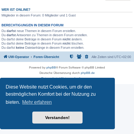
WER IST ONLINE?
Mitglieder in diesem Forum: 0 Mitglieder und 1 Gast
BERECHTIGUNGEN IN DIESEM FORUM
Du
darfst
neue Themen in diesem Forum erstellen.
Du
darfst
Antworten zu Themen in diesem Forum erstellen.
Du darfst deine Beiträge in diesem Forum
nicht
ändern.
Du darfst deine Beiträge in diesem Forum
nicht
löschen.
Du darfst
keine
Dateianhänge in diesem Forum erstellen.
UW-Operator
Foren-Übersicht
Alle Zeiten sind
UTC+02:00
Powered by
phpBB
® Forum Software © phpBB Limited
Deutsche Übersetzung durch
phpBB.de
Datenschutz
|
Nutzungsbedingungen
Diese Website nutzt Cookies, um dir den
bestmöglichen Komfort bei der Nutzung zu
bieten.
Mehr erfahren
Verstanden!