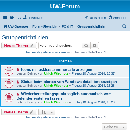
UW-Forum
FAQ
Downloads
Registrieren
Anmelden
S
UW-Operator
Foren-Übersicht
PC & IT
Gruppenrichtlinien
u
Gruppenrichtlinien
c
Suche
Erweiterte Suche
Neues Thema
h
Themen als gelesen markieren
• 3 Themen • Seite
1
von
1
e
Themen
Icons in Taskleiste immer alle anzeigen
Letzter Beitrag von
Ulrich Wiedholz
«
Freitag 10. August 2018, 16:37
Status beim starten von Windows detailliert anzeigen
Letzter Beitrag von
Ulrich Wiedholz
«
Freitag 10. August 2018, 16:28
Wiederherstellungspunkt täglich automatisch vom
Defender erstellen lassen
Letzter Beitrag von
Ulrich Wiedholz
«
Freitag 10. August 2018, 15:29
Neues Thema
Themen als gelesen markieren
• 3 Themen • Seite
1
von
1
Gehe zu