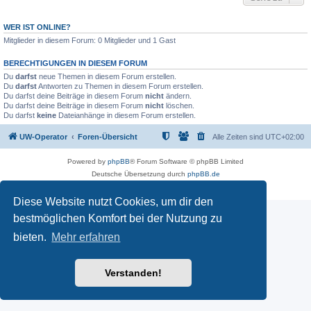
WER IST ONLINE?
Mitglieder in diesem Forum: 0 Mitglieder und 1 Gast
BERECHTIGUNGEN IN DIESEM FORUM
Du
darfst
neue Themen in diesem Forum erstellen.
Du
darfst
Antworten zu Themen in diesem Forum erstellen.
Du darfst deine Beiträge in diesem Forum
nicht
ändern.
Du darfst deine Beiträge in diesem Forum
nicht
löschen.
Du darfst
keine
Dateianhänge in diesem Forum erstellen.
UW-Operator
Foren-Übersicht
Alle Zeiten sind
UTC+02:00
Powered by
phpBB
® Forum Software © phpBB Limited
Deutsche Übersetzung durch
phpBB.de
Datenschutz
|
Nutzungsbedingungen
Diese Website nutzt Cookies, um dir den
bestmöglichen Komfort bei der Nutzung zu
bieten.
Mehr erfahren
Verstanden!