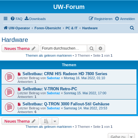
UW-Forum
FAQ
Downloads
Registrieren
Anmelden
S
UW-Operator
Foren-Übersicht
PC & IT
Hardware
u
Hardware
c
Suche
Erweiterte Suche
Neues Thema
h
Themen als gelesen markieren
• 3 Themen • Seite
1
von
1
e
Themen
Selbstbau: CRNI HIS Radeon HD 7800 Series
Letzter Beitrag von
Sabotaz
«
Montag 16. Mai 2022, 01:10
Antworten:
1
Selbstbau: V-TRON Retro-PC
Letzter Beitrag von
Sabotaz
«
Sonntag 15. Mai 2022, 17:00
Antworten:
1
Selbstbau: Q-TRON 3000 Fallout-Stil Gehäuse
Letzter Beitrag von
Sabotaz
«
Samstag 14. Mai 2022, 23:53
Antworten:
6
Neues Thema
Themen als gelesen markieren
• 3 Themen • Seite
1
von
1
Gehe zu