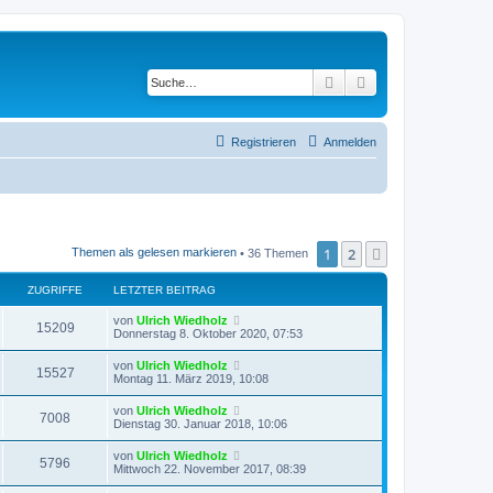
Suche
Erweiterte Suche
Registrieren
Anmelden
1
2
Nächste
Themen als gelesen markieren
• 36 Themen
ZUGRIFFE
LETZTER BEITRAG
von
Ulrich Wiedholz
15209
Donnerstag 8. Oktober 2020, 07:53
von
Ulrich Wiedholz
15527
Montag 11. März 2019, 10:08
von
Ulrich Wiedholz
7008
Dienstag 30. Januar 2018, 10:06
von
Ulrich Wiedholz
5796
Mittwoch 22. November 2017, 08:39