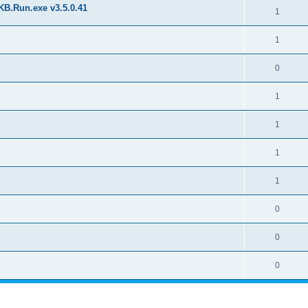
KB.Run.exe v3.5.0.41
1
1
0
1
1
1
1
0
0
0