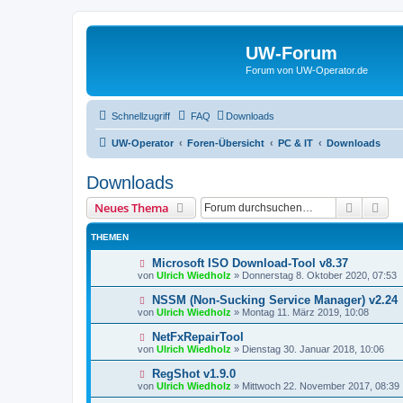
UW-Forum
Forum von UW-Operator.de
Schnellzugriff
FAQ
Downloads
UW-Operator
Foren-Übersicht
PC & IT
Downloads
Downloads
Suche
Erw
Neues Thema
THEMEN
Microsoft ISO Download-Tool v8.37
von
Ulrich Wiedholz
»
Donnerstag 8. Oktober 2020, 07:53
NSSM (Non-Sucking Service Manager) v2.24
von
Ulrich Wiedholz
»
Montag 11. März 2019, 10:08
NetFxRepairTool
von
Ulrich Wiedholz
»
Dienstag 30. Januar 2018, 10:06
RegShot v1.9.0
von
Ulrich Wiedholz
»
Mittwoch 22. November 2017, 08:39