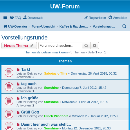
UW-Forum
FAQ
Downloads
Registrieren
Anmelden
S
UW-Operator
Foren-Übersicht
Kaffee & Raucherecke
Vorstellungsrunde
u
Vorstellungsrunde
c
Suche
Erweiterte Suche
Neues Thema
h
Themen als gelesen markieren
• 5 Themen • Seite
1
von
1
e
Themen
Tark!
Letzter Beitrag von
Sabotaz offline
«
Donnerstag 26. April 2018, 00:32
Antworten:
2
tag auch
Letzter Beitrag von
Sunshine
«
Donnerstag 7. Juni 2012, 15:42
Antworten:
1
Ich grüße
Letzter Beitrag von
Sunshine
«
Mittwoch 8. Februar 2012, 10:14
Antworten:
2
Grüß Gott
Letzter Beitrag von
Ulrich Wiedholz
«
Mittwoch 25. Januar 2012, 12:59
Damit hier auch was steht...
Letzter Beitrag von
Sunshine
«
Montag 12. Dezember 2011, 20:33