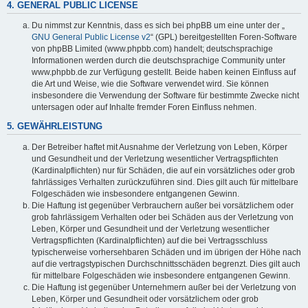
4. GENERAL PUBLIC LICENSE
Du nimmst zur Kenntnis, dass es sich bei phpBB um eine unter der „
GNU General Public License v2
“ (GPL) bereitgestellten Foren-Software
von phpBB Limited (www.phpbb.com) handelt; deutschsprachige
Informationen werden durch die deutschsprachige Community unter
www.phpbb.de zur Verfügung gestellt. Beide haben keinen Einfluss auf
die Art und Weise, wie die Software verwendet wird. Sie können
insbesondere die Verwendung der Software für bestimmte Zwecke nicht
untersagen oder auf Inhalte fremder Foren Einfluss nehmen.
5. GEWÄHRLEISTUNG
Der Betreiber haftet mit Ausnahme der Verletzung von Leben, Körper
und Gesundheit und der Verletzung wesentlicher Vertragspflichten
(Kardinalpflichten) nur für Schäden, die auf ein vorsätzliches oder grob
fahrlässiges Verhalten zurückzuführen sind. Dies gilt auch für mittelbare
Folgeschäden wie insbesondere entgangenen Gewinn.
Die Haftung ist gegenüber Verbrauchern außer bei vorsätzlichem oder
grob fahrlässigem Verhalten oder bei Schäden aus der Verletzung von
Leben, Körper und Gesundheit und der Verletzung wesentlicher
Vertragspflichten (Kardinalpflichten) auf die bei Vertragsschluss
typischerweise vorhersehbaren Schäden und im übrigen der Höhe nach
auf die vertragstypischen Durchschnittsschäden begrenzt. Dies gilt auch
für mittelbare Folgeschäden wie insbesondere entgangenen Gewinn.
Die Haftung ist gegenüber Unternehmern außer bei der Verletzung von
Leben, Körper und Gesundheit oder vorsätzlichem oder grob