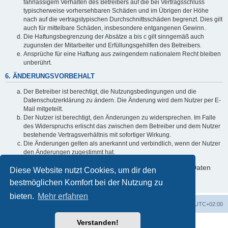
fahrlässigem Verhalten des Betreibers auf die bei Vertragsschluss
typischerweise vorhersehbaren Schäden und im Übrigen der Höhe
nach auf die vertragstypischen Durchschnittsschäden begrenzt. Dies gilt
auch für mittelbare Schäden, insbesondere entgangenen Gewinn.
Die Haftungsbegrenzung der Absätze a bis c gilt sinngemäß auch
zugunsten der Mitarbeiter und Erfüllungsgehilfen des Betreibers.
Ansprüche für eine Haftung aus zwingendem nationalem Recht bleiben
unberührt.
6. ÄNDERUNGSVORBEHALT
Der Betreiber ist berechtigt, die Nutzungsbedingungen und die
Datenschutzerklärung zu ändern. Die Änderung wird dem Nutzer per E-
Mail mitgeteilt.
Der Nutzer ist berechtigt, den Änderungen zu widersprechen. Im Falle
des Widerspruchs erlischt das zwischen dem Betreiber und dem Nutzer
bestehende Vertragsverhältnis mit sofortiger Wirkung.
Die Änderungen gelten als anerkannt und verbindlich, wenn der Nutzer
den Änderungen zugestimmt hat.
Informationen über den Umgang mit deinen persönlichen Daten
Diese Website nutzt Cookies, um dir den
sind in der Datenschutzerklärung enthalten.
bestmöglichen Komfort bei der Nutzung zu
bieten.
Mehr erfahren
UW-Operator
Foren-Übersicht
Alle Zeiten sind
UTC+02:00
Verstanden!
Powered by
phpBB
® Forum Software © phpBB Limited