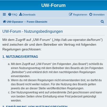
UW-Forum
FAQ
Downloads
Registrieren
Anmelden
S
UW-Operator
Foren-Übersicht
u
UW-Forum - Nutzungsbedingungen
c
h
Mit dem Zugriff auf „UW-Forum“ („http://alt.uw-operator.de/forum“)
wird zwischen dir und dem Betreiber ein Vertrag mit folgenden
e
Regelungen geschlossen:
1. NUTZUNGSVERTRAG
Mit dem Zugriff auf „UW-Forum“ (im Folgenden „das Board“) schließt du
einen Nutzungsvertrag mit dem Betreiber des Boards ab (im Folgenden
„Betreiber“) und erklärst dich mit den nachfolgenden Regelungen
einverstanden.
Wenn du mit diesen Regelungen nicht einverstanden bist, so darfst du
das Board nicht weiter nutzen. Für die Nutzung des Boards gelten
jeweils die an dieser Stelle veröffentlichten Regelungen.
Der Nutzungsvertrag wird auf unbestimmte Zeit geschlossen und kann
von beiden Seiten ohne Einhaltung einer Frist jederzeit gekündigt
werden.