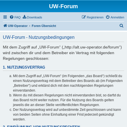
UW-Forum
FAQ
Downloads
Registrieren
Anmelden
S
UW-Operator
Foren-Übersicht
u
UW-Forum - Nutzungsbedingungen
c
h
Mit dem Zugriff auf „UW-Forum“ („http://alt.uw-operator.de/forum“)
wird zwischen dir und dem Betreiber ein Vertrag mit folgenden
e
Regelungen geschlossen:
1. NUTZUNGSVERTRAG
Mit dem Zugriff auf „UW-Forum“ (im Folgenden „das Board“) schließt du
einen Nutzungsvertrag mit dem Betreiber des Boards ab (im Folgenden
„Betreiber“) und erklärst dich mit den nachfolgenden Regelungen
einverstanden.
Wenn du mit diesen Regelungen nicht einverstanden bist, so darfst du
das Board nicht weiter nutzen. Für die Nutzung des Boards gelten
jeweils die an dieser Stelle veröffentlichten Regelungen.
Der Nutzungsvertrag wird auf unbestimmte Zeit geschlossen und kann
von beiden Seiten ohne Einhaltung einer Frist jederzeit gekündigt
werden.