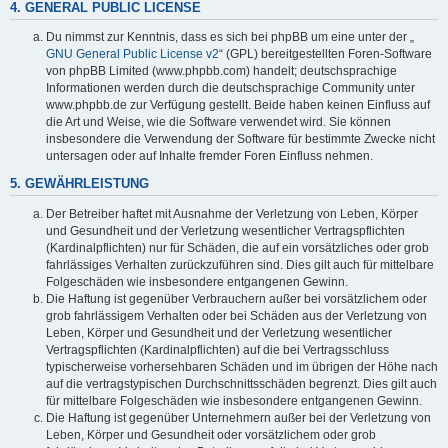
4. GENERAL PUBLIC LICENSE
Du nimmst zur Kenntnis, dass es sich bei phpBB um eine unter der „
GNU General Public License v2
“ (GPL) bereitgestellten Foren-Software
von phpBB Limited (www.phpbb.com) handelt; deutschsprachige
Informationen werden durch die deutschsprachige Community unter
www.phpbb.de zur Verfügung gestellt. Beide haben keinen Einfluss auf
die Art und Weise, wie die Software verwendet wird. Sie können
insbesondere die Verwendung der Software für bestimmte Zwecke nicht
untersagen oder auf Inhalte fremder Foren Einfluss nehmen.
5. GEWÄHRLEISTUNG
Der Betreiber haftet mit Ausnahme der Verletzung von Leben, Körper
und Gesundheit und der Verletzung wesentlicher Vertragspflichten
(Kardinalpflichten) nur für Schäden, die auf ein vorsätzliches oder grob
fahrlässiges Verhalten zurückzuführen sind. Dies gilt auch für mittelbare
Folgeschäden wie insbesondere entgangenen Gewinn.
Die Haftung ist gegenüber Verbrauchern außer bei vorsätzlichem oder
grob fahrlässigem Verhalten oder bei Schäden aus der Verletzung von
Leben, Körper und Gesundheit und der Verletzung wesentlicher
Vertragspflichten (Kardinalpflichten) auf die bei Vertragsschluss
typischerweise vorhersehbaren Schäden und im übrigen der Höhe nach
auf die vertragstypischen Durchschnittsschäden begrenzt. Dies gilt auch
für mittelbare Folgeschäden wie insbesondere entgangenen Gewinn.
Die Haftung ist gegenüber Unternehmern außer bei der Verletzung von
Leben, Körper und Gesundheit oder vorsätzlichem oder grob