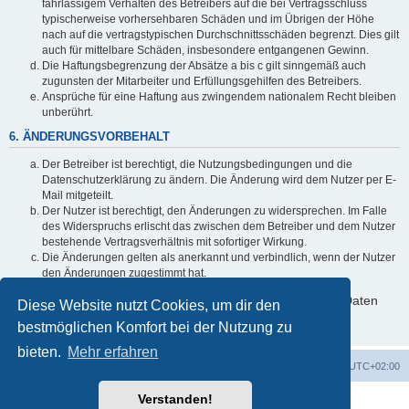
fahrlässigem Verhalten des Betreibers auf die bei Vertragsschluss
typischerweise vorhersehbaren Schäden und im Übrigen der Höhe
nach auf die vertragstypischen Durchschnittsschäden begrenzt. Dies gilt
auch für mittelbare Schäden, insbesondere entgangenen Gewinn.
Die Haftungsbegrenzung der Absätze a bis c gilt sinngemäß auch
zugunsten der Mitarbeiter und Erfüllungsgehilfen des Betreibers.
Ansprüche für eine Haftung aus zwingendem nationalem Recht bleiben
unberührt.
6. ÄNDERUNGSVORBEHALT
Der Betreiber ist berechtigt, die Nutzungsbedingungen und die
Datenschutzerklärung zu ändern. Die Änderung wird dem Nutzer per E-
Mail mitgeteilt.
Der Nutzer ist berechtigt, den Änderungen zu widersprechen. Im Falle
des Widerspruchs erlischt das zwischen dem Betreiber und dem Nutzer
bestehende Vertragsverhältnis mit sofortiger Wirkung.
Die Änderungen gelten als anerkannt und verbindlich, wenn der Nutzer
den Änderungen zugestimmt hat.
Informationen über den Umgang mit deinen persönlichen Daten
Diese Website nutzt Cookies, um dir den
sind in der Datenschutzerklärung enthalten.
bestmöglichen Komfort bei der Nutzung zu
bieten.
Mehr erfahren
UW-Operator
Foren-Übersicht
Alle Zeiten sind
UTC+02:00
Verstanden!
Powered by
phpBB
® Forum Software © phpBB Limited