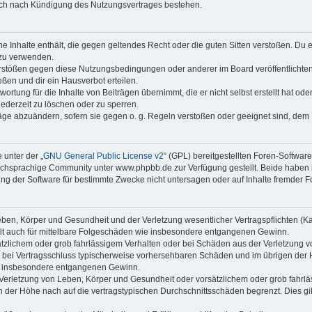
auch nach Kündigung des Nutzungsvertrages bestehen.
ine Inhalte enthält, die gegen geltendes Recht oder die guten Sitten verstoßen. Du 
 zu verwenden.
erstößen gegen diese Nutzungsbedingungen oder anderer im Board veröffentlichte
ßen und dir ein Hausverbot erteilen.
ortung für die Inhalte von Beiträgen übernimmt, die er nicht selbst erstellt hat od
jederzeit zu löschen oder zu sperren.
räge abzuändern, sofern sie gegen o. g. Regeln verstoßen oder geeignet sind, dem
 unter der „
GNU General Public License v2
“ (GPL) bereitgestellten Foren-Softwa
chsprachige Community unter www.phpbb.de zur Verfügung gestellt. Beide haben ke
g der Software für bestimmte Zwecke nicht untersagen oder auf Inhalte fremder F
ben, Körper und Gesundheit und der Verletzung wesentlicher Vertragspflichten (Kard
gilt auch für mittelbare Folgeschäden wie insbesondere entgangenen Gewinn.
ätzlichem oder grob fahrlässigem Verhalten oder bei Schäden aus der Verletzung 
 die bei Vertragsschluss typischerweise vorhersehbaren Schäden und im übrigen de
wie insbesondere entgangenen Gewinn.
erletzung von Leben, Körper und Gesundheit oder vorsätzlichem oder grob fahrläs
der Höhe nach auf die vertragstypischen Durchschnittsschäden begrenzt. Dies gi