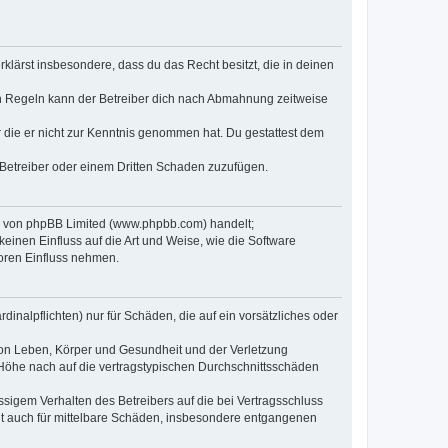
erklärst insbesondere, dass du das Recht besitzt, die in deinen
n Regeln kann der Betreiber dich nach Abmahnung zeitweise
er die er nicht zur Kenntnis genommen hat. Du gestattest dem
 Betreiber oder einem Dritten Schaden zuzufügen.
re von phpBB Limited (www.phpbb.com) handelt;
inen Einfluss auf die Art und Weise, wie die Software
oren Einfluss nehmen.
inalpflichten) nur für Schäden, die auf ein vorsätzliches oder
von Leben, Körper und Gesundheit und der Verletzung
r Höhe nach auf die vertragstypischen Durchschnittsschäden
sigem Verhalten des Betreibers auf die bei Vertragsschluss
lt auch für mittelbare Schäden, insbesondere entgangenen