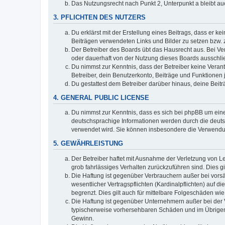
Das Nutzungsrecht nach Punkt 2, Unterpunkt a bleibt 
3. PFLICHTEN DES NUTZERS
Du erklärst mit der Erstellung eines Beitrags, dass er ke
Beiträgen verwendeten Links und Bilder zu setzen bzw.
Der Betreiber des Boards übt das Hausrecht aus. Bei V
oder dauerhaft von der Nutzung dieses Boards ausschlie
Du nimmst zur Kenntnis, dass der Betreiber keine Verantw
Betreiber, dein Benutzerkonto, Beiträge und Funktionen 
Du gestattest dem Betreiber darüber hinaus, deine Beit
4. GENERAL PUBLIC LICENSE
Du nimmst zur Kenntnis, dass es sich bei phpBB um eine
deutschsprachige Informationen werden durch die deuts
verwendet wird. Sie können insbesondere die Verwendun
5. GEWÄHRLEISTUNG
Der Betreiber haftet mit Ausnahme der Verletzung von Le
grob fahrlässiges Verhalten zurückzuführen sind. Dies 
Die Haftung ist gegenüber Verbrauchern außer bei vors
wesentlicher Vertragspflichten (Kardinalpflichten) auf
begrenzt. Dies gilt auch für mittelbare Folgeschäden 
Die Haftung ist gegenüber Unternehmern außer bei der V
typischerweise vorhersehbaren Schäden und im Übrigen 
Gewinn.