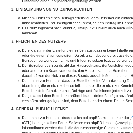
Einhaltung einer Frist jederzeit gekündigt werden.
2. EINRÄUMUNG VON NUTZUNGSRECHTEN
Mit dem Erstellen eines Beitrags erteilst du dem Betreiber ein einfach
unbeschränktes und unentgeltliches Recht, deinen Beitrag im Rahm
Das Nutzungsrecht nach Punkt 2, Unterpunkt a bleibt auch nach Kü
bestehen.
3. PFLICHTEN DES NUTZERS
Du erklärst mit der Erstellung eines Beitrags, dass er keine Inhalte e
oder die guten Sitten verstoßen. Du erklärst insbesondere, dass du da
Beiträgen verwendeten Links und Bilder zu setzen bzw. zu verwende
Der Betreiber des Boards übt das Hausrecht aus. Bei Verstößen g
oder anderer im Board veröffentlichten Regeln kann der Betreiber 
dauerhaft von der Nutzung dieses Boards ausschließen und dir ein H
Du nimmst zur Kenntnis, dass der Betreiber keine Verantwortung für d
übernimmt, die er nicht selbst erstellt hat oder die er nicht zur Ken
Betreiber, dein Benutzerkonto, Beiträge und Funktionen jederzeit zu 
Du gestattest dem Betreiber darüber hinaus, deine Beiträge abzuände
verstoßen oder geeignet sind, dem Betreiber oder einem Dritten Sc
4. GENERAL PUBLIC LICENSE
Du nimmst zur Kenntnis, dass es sich bei phpBB um eine unter der „
G
(GPL) bereitgestellten Foren-Software von phpBB Limited (www.php
Informationen werden durch die deutschsprachige Community unter