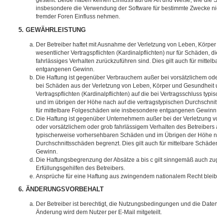
gestellt. Beide haben keinen Einfluss auf die Art und Weise, wie die
insbesondere die Verwendung der Software für bestimmte Zwecke nic
fremder Foren Einfluss nehmen.
5. GEWÄHRLEISTUNG
Der Betreiber haftet mit Ausnahme der Verletzung von Leben, Körpe
wesentlicher Vertragspflichten (Kardinalpflichten) nur für Schäden, di
fahrlässiges Verhalten zurückzuführen sind. Dies gilt auch für mitt
entgangenen Gewinn.
Die Haftung ist gegenüber Verbrauchern außer bei vorsätzlichem ode
bei Schäden aus der Verletzung von Leben, Körper und Gesundheit u
Vertragspflichten (Kardinalpflichten) auf die bei Vertragsschluss t
und im übrigen der Höhe nach auf die vertragstypischen Durchschnit
für mittelbare Folgeschäden wie insbesondere entgangenen Gewinn
Die Haftung ist gegenüber Unternehmern außer bei der Verletzung 
oder vorsätzlichem oder grob fahrlässigem Verhalten des Betreibers 
typischerweise vorhersehbaren Schäden und im Übrigen der Höhe na
Durchschnittsschäden begrenzt. Dies gilt auch für mittelbare Schä
Gewinn.
Die Haftungsbegrenzung der Absätze a bis c gilt sinngemäß auch zug
Erfüllungsgehilfen des Betreibers.
Ansprüche für eine Haftung aus zwingendem nationalem Recht bleib
6. ÄNDERUNGSVORBEHALT
Der Betreiber ist berechtigt, die Nutzungsbedingungen und die Date
Änderung wird dem Nutzer per E-Mail mitgeteilt.