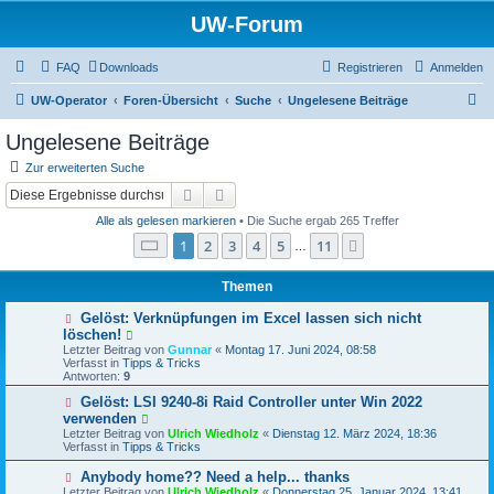
UW-Forum
FAQ
Downloads
Registrieren
Anmelden
S
UW-Operator
Foren-Übersicht
Suche
Ungelesene Beiträge
u
Ungelesene Beiträge
c
Zur erweiterten Suche
h
Suche
Erweiterte Suche
e
Alle als gelesen markieren
• Die Suche ergab 265 Treffer
Seite
1
von
11
1
2
3
4
5
11
Nächste
…
Themen
N
Gelöst: Verknüpfungen im Excel lassen sich nicht
e
löschen!
u
Letzter Beitrag von
Gunnar
«
Montag 17. Juni 2024, 08:58
e
Verfasst in
Tipps & Tricks
r
Antworten:
9
B
e
N
Gelöst: LSI 9240-8i Raid Controller unter Win 2022
i
e
verwenden
t
u
Letzter Beitrag von
Ulrich Wiedholz
«
Dienstag 12. März 2024, 18:36
r
e
Verfasst in
Tipps & Tricks
a
r
g
B
N
Anybody home?? Need a help... thanks
e
e
Letzter Beitrag von
i
Ulrich Wiedholz
«
Donnerstag 25. Januar 2024, 13:41