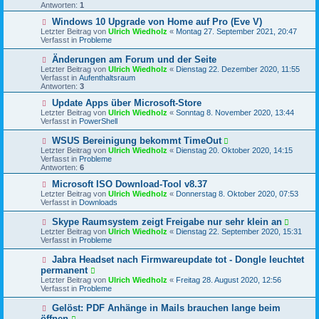
e
Antworten:
r
1
r
a
B
N
Windows 10 Upgrade von Home auf Pro (Eve V)
g
e
e
Letzter Beitrag von
Ulrich Wiedholz
«
Montag 27. September 2021, 20:47
i
u
Verfasst in
Probleme
t
e
r
r
N
Änderungen am Forum und der Seite
a
B
e
Letzter Beitrag von
Ulrich Wiedholz
«
Dienstag 22. Dezember 2020, 11:55
g
e
u
Verfasst in
Aufenthaltsraum
i
e
Antworten:
3
t
r
r
B
N
Update Apps über Microsoft-Store
a
e
e
Letzter Beitrag von
Ulrich Wiedholz
«
Sonntag 8. November 2020, 13:44
g
i
u
Verfasst in
PowerShell
t
e
r
r
N
WSUS Bereinigung bekommt TimeOut
a
B
e
Letzter Beitrag von
Ulrich Wiedholz
«
Dienstag 20. Oktober 2020, 14:15
g
e
u
Verfasst in
Probleme
i
e
Antworten:
6
t
r
r
B
N
Microsoft ISO Download-Tool v8.37
a
e
e
Letzter Beitrag von
Ulrich Wiedholz
«
Donnerstag 8. Oktober 2020, 07:53
g
i
u
Verfasst in
Downloads
t
e
r
r
N
Skype Raumsystem zeigt Freigabe nur sehr klein an
a
B
e
Letzter Beitrag von
Ulrich Wiedholz
«
Dienstag 22. September 2020, 15:31
g
e
u
Verfasst in
Probleme
i
e
t
r
N
Jabra Headset nach Firmwareupdate tot - Dongle leuchtet
r
B
e
a
permanent
e
u
g
Letzter Beitrag von
i
Ulrich Wiedholz
«
Freitag 28. August 2020, 12:56
e
Verfasst in
t
Probleme
r
r
B
a
N
Gelöst: PDF Anhänge in Mails brauchen lange beim
e
g
e
öffnen
i