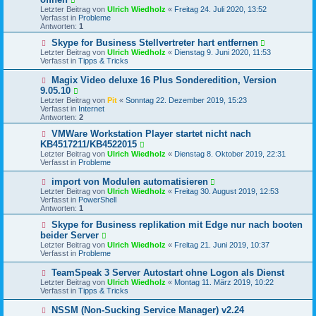
u
t
Letzter Beitrag von
Ulrich Wiedholz
«
Freitag 24. Juli 2020, 13:52
e
r
Verfasst in
Probleme
r
a
Antworten:
1
B
g
e
N
Skype for Business Stellvertreter hart entfernen
i
e
Letzter Beitrag von
Ulrich Wiedholz
«
Dienstag 9. Juni 2020, 11:53
t
u
Verfasst in
Tipps & Tricks
r
e
a
r
N
Magix Video deluxe 16 Plus Sonderedition, Version
g
B
e
9.05.10
e
u
Letzter Beitrag von
i
Pit
«
Sonntag 22. Dezember 2019, 15:23
e
Verfasst in
t
Internet
r
Antworten:
r
2
B
a
e
N
VMWare Workstation Player startet nicht nach
g
i
e
KB4517211/KB4522015
t
u
Letzter Beitrag von
Ulrich Wiedholz
«
Dienstag 8. Oktober 2019, 22:31
r
e
Verfasst in
Probleme
a
r
g
B
N
import von Modulen automatisieren
e
e
Letzter Beitrag von
i
Ulrich Wiedholz
«
Freitag 30. August 2019, 12:53
u
Verfasst in
t
PowerShell
e
Antworten:
r
1
r
a
B
N
Skype for Business replikation mit Edge nur nach booten
g
e
e
beider Server
i
u
Letzter Beitrag von
Ulrich Wiedholz
«
Freitag 21. Juni 2019, 10:37
t
e
Verfasst in
Probleme
r
r
a
B
N
TeamSpeak 3 Server Autostart ohne Logon als Dienst
g
e
e
Letzter Beitrag von
i
Ulrich Wiedholz
«
Montag 11. März 2019, 10:22
u
Verfasst in
t
Tipps & Tricks
e
r
r
a
N
NSSM (Non-Sucking Service Manager) v2.24
B
g