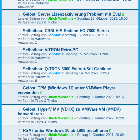
u
Verfasst in
t
Probleme
e
Antworten:
r
1
r
a
B
N
Gelöst: Server Lizenzaktivierung Problem mit Eval
g
e
e
Letzter Beitrag von
Ulrich Wiedholz
«
Sonntag 15. Oktober 2023, 16:00
i
u
Verfasst in
Tipps & Tricks
t
e
r
r
N
Selbstbau: CRNI HIS Radeon HD 7800 Series
a
B
e
Letzter Beitrag von
Sabotaz
«
Montag 16. Mai 2022, 01:10
g
e
u
Verfasst in
Hardware
i
e
Antworten:
1
t
r
r
B
N
Selbstbau: V-TRON Retro-PC
a
e
e
Letzter Beitrag von
Sabotaz
«
Sonntag 15. Mai 2022, 17:00
g
i
u
Verfasst in
Hardware
t
e
Antworten:
1
r
r
a
B
N
Selbstbau: Q-TRON 3000 Fallout-Stil Gehäuse
g
e
e
Letzter Beitrag von
Sabotaz
«
Samstag 14. Mai 2022, 23:53
i
u
Verfasst in
Hardware
t
e
Antworten:
6
r
r
a
B
N
Gelöst: TPM (Windows 11) unter VMWare Player
g
e
e
verwenden
i
u
Letzter Beitrag von
Ulrich Wiedholz
«
Sonntag 9. Januar 2022, 16:16
t
e
Verfasst in
Tipps & Tricks
r
r
a
B
N
Gelöst: HyperV MV (VDHX) zu VMWare VM (VMDK)
g
e
e
konvertieren
i
u
t
Letzter Beitrag von
Ulrich Wiedholz
«
Sonntag 9. Januar 2022, 15:28
e
r
Verfasst in
Tipps & Tricks
r
a
B
g
N
RSAT unter Windows 10 ab 1809 installieren
e
e
Letzter Beitrag von
i
Ulrich Wiedholz
«
Freitag 1. Oktober 2021, 20:09
u
Verfasst in
t
PowerShell