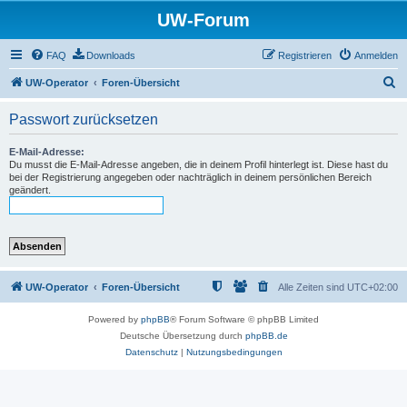
UW-Forum
FAQ
Downloads
Registrieren
Anmelden
S
UW-Operator
Foren-Übersicht
u
Passwort zurücksetzen
c
h
E-Mail-Adresse:
Du musst die E-Mail-Adresse angeben, die in deinem Profil hinterlegt ist. Diese hast du
e
bei der Registrierung angegeben oder nachträglich in deinem persönlichen Bereich
geändert.
UW-Operator
Foren-Übersicht
Alle Zeiten sind
UTC+02:00
Powered by
phpBB
® Forum Software © phpBB Limited
Deutsche Übersetzung durch
phpBB.de
Datenschutz
|
Nutzungsbedingungen