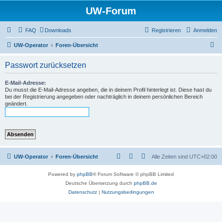
UW-Forum
FAQ
Downloads
Registrieren
Anmelden
S
UW-Operator
Foren-Übersicht
u
Passwort zurücksetzen
c
h
E-Mail-Adresse:
Du musst die E-Mail-Adresse angeben, die in deinem Profil hinterlegt ist. Diese hast du
e
bei der Registrierung angegeben oder nachträglich in deinem persönlichen Bereich
geändert.
UW-Operator
Foren-Übersicht
Alle Zeiten sind
UTC+02:00
Powered by
phpBB
® Forum Software © phpBB Limited
Deutsche Übersetzung durch
phpBB.de
Datenschutz
|
Nutzungsbedingungen