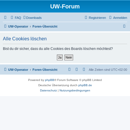
UW-Forum
FAQ
Downloads
Registrieren
Anmelden
S
UW-Operator
Foren-Übersicht
u
Alle Cookies löschen
c
h
Bist du dir sicher, dass du alle Cookies des Boards löschen möchtest?
e
UW-Operator
Foren-Übersicht
Alle Zeiten sind
UTC+02:00
Powered by
phpBB
® Forum Software © phpBB Limited
Deutsche Übersetzung durch
phpBB.de
Datenschutz
|
Nutzungsbedingungen