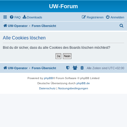
UW-Forum
FAQ
Downloads
Registrieren
Anmelden
S
UW-Operator
Foren-Übersicht
u
Alle Cookies löschen
c
h
Bist du dir sicher, dass du alle Cookies des Boards löschen möchtest?
e
UW-Operator
Foren-Übersicht
Alle Zeiten sind
UTC+02:00
Powered by
phpBB
® Forum Software © phpBB Limited
Deutsche Übersetzung durch
phpBB.de
Datenschutz
|
Nutzungsbedingungen